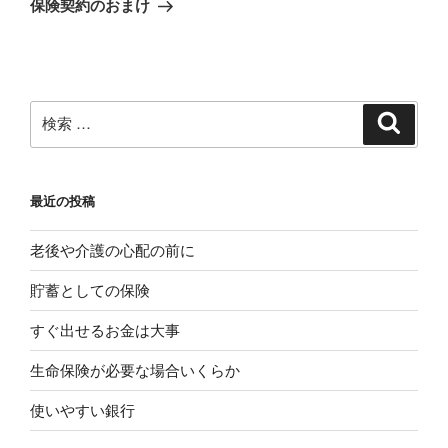
ゲ
の
保険契約のおまけ
投
ー
稿
シ
ョ
ン
検
検
索
索:
最近の投稿
老後や介護の心配の前に
貯蓄としての保険
すぐ出せるお金は大事
生命保険が必要な場合いくらか
使いやすい銀行