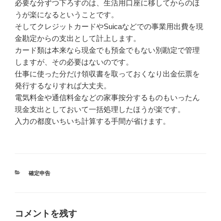
必要な分ずつ下ろすのは、生活用口座に移してからのほ
うが楽になるということです。
そしてクレジットカードやSuicaなどでの事業用出費を現
金勘定からの支出として計上します。
カード類は本来なら現金でも預金でもない別勘定で管理
しますが、その必要はないのです。
仕事に使った分だけ領収書を取っておくなり出金伝票を
発行するなりすれば大丈夫。
電気料金や通信料金などの家事按分するものもいったん
現金支出としておいて一括処理したほうが楽です。
入力の都度いちいち計算する手間が省けます。
カ
確定申告
テ
ゴ
リ
ー
コメントを残す