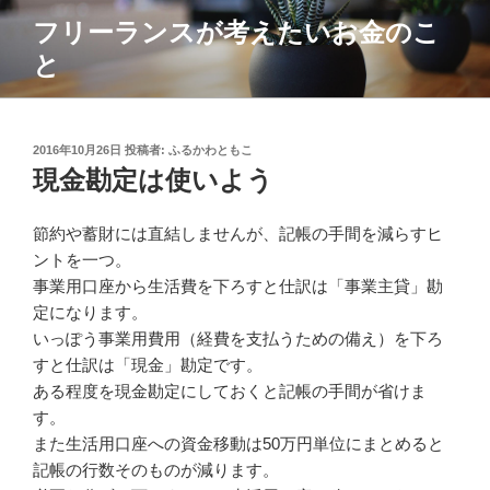
コ
フリーランスが考えたいお金のこ
ン
と
テ
ン
ツ
へ
投
2016年10月26日
投稿者:
ふるかわともこ
ス
稿
現金勘定は使いよう
日:
キ
ッ
節約や蓄財には直結しませんが、記帳の手間を減らすヒ
プ
ントを一つ。
事業用口座から生活費を下ろすと仕訳は「事業主貸」勘
定になります。
いっぽう事業用費用（経費を支払うための備え）を下ろ
すと仕訳は「現金」勘定です。
ある程度を現金勘定にしておくと記帳の手間が省けま
す。
また生活用口座への資金移動は50万円単位にまとめると
記帳の行数そのものが減ります。