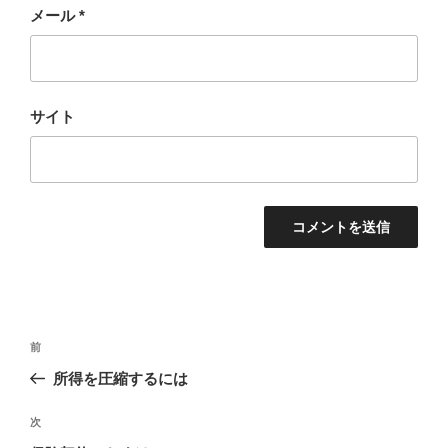
メール
*
サイト
投
過
前
稿
去
所得を圧縮するには
ナ
の
ビ
投
次
次
稿