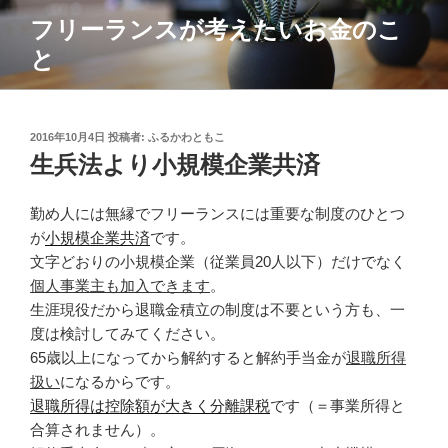
コ
フリーランスが考えたいお金のこ
ン
と
テ
ン
ツ
へ
投
2016年10月4日
投稿者:
ふるかわともこ
ス
稿
生兵法より小規模企業共済
日:
キ
ッ
勤め人には無縁でフリーランスには重要な制度のひとつ
プ
が
小規模企業共済
です。
文字どおりの小規模企業（従業員20人以下）だけでなく
個人事業主も加入できます
。
生涯現役だから退職金積立の制度は不要という方も、一
度は検討してみてください。
65歳以上になってから解約すると解約手当金が
退職所得
扱い
になるからです。
退職所得は控除額が大きく分離課税
です（＝事業所得と
合算されません）。