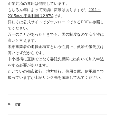
企業共済の運用は健闘しています。
もちろん年によって実績に変動はありますが、
2011～
2015年の平均利回り2.97%
です。
詳しくは公式サイトでダウンロードできるPDFを参照し
てください。
万一のことがあったときでも、国の制度なので安全性は
高いと言えます。
零細事業者の退職金積立という性質上、救済の優先度は
高いはずだからです。
中小機構に直接ではなく
委託先機関
に出向いて加入申込
をする必要があります。
たいていの都市銀行、地方銀行、信用金庫、信用組合で
扱っていますが上記リンク先を確認してみてください。
カ
貯蓄
テ
ゴ