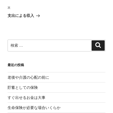
ナ
の
ビ
投
次
次
稿
ゲ
の
支出による収入
投
ー
稿
シ
ョ
ン
検
検
索
索:
最近の投稿
老後や介護の心配の前に
貯蓄としての保険
すぐ出せるお金は大事
生命保険が必要な場合いくらか