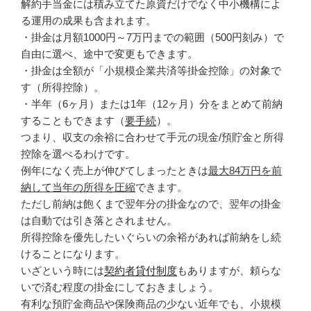
解約手当金には積み立てた原資だけでなく中小機構によ
る運用の成果も含まれます。
・掛金は月額1000円～7万円までの範囲（500円刻み）で
自由に選べ、途中で変更もできます。
・掛金は全額が「小規模企業共済等掛金控除」の対象で
す（所得控除）。
・半年（6ヶ月）または1年（12ヶ月）分をまとめて前納
することもできます（
要手続
）。
つまり、収支の余裕に合わせて手元の現金/預貯金と所得
控除を選べるわけです。
例年になく売上が伸びてしまったときは
最大84万円を前
納して当年の所得を圧縮
できます。
ただし前納は飽くまで翌年分の掛金なので、翌年の掛金
は自動では引き落とされません。
所得控除を優先したいぐらいの余裕があれば前納をし続
けることになります。
いざという時には
契約者貸付制度
もありますが、頼らな
いで済む程度の掛金にしておきましょう。
有利な預貯金商品や保険商品の少ない近年でも、小規模