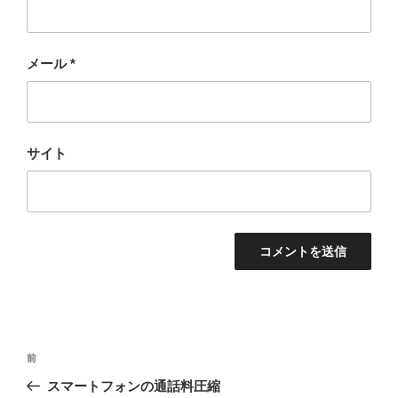
メール
*
サイト
投
過
前
稿
去
スマートフォンの通話料圧縮