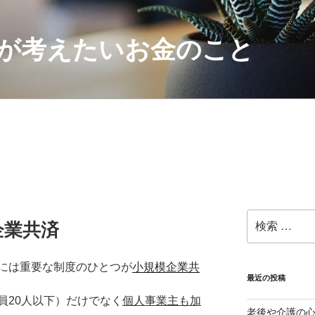
が考えたいお金のこと
検
企業共済
索:
には重要な制度のひとつが
小規模企業共
最近の投稿
員20人以下）だけでなく
個人事業主も加
老後や介護の