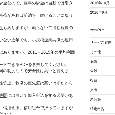
掛金なので、翌年の掛金は自動では引き
2016年10月
2016年9月
余裕があれば前納をし続けることになり
度
もありますが、頼らないで済む程度の
カテゴリー
少ない近年でも、小規模企業共済の運用
サービス案内
その他
はありますが、
2011～2015年の平均利回
保険
ードできるPDFを参照してください。
国の制度なので安全性は高いと言えま
全般
投資
性質上、救済の優先度は高いはずだから
支出
機関
に出向いて加入申込をする必要があ
未分類
、信用金庫、信用組合で扱っていますが
確定申告
ださい。