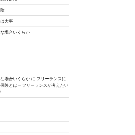
保険
金は大事
要な場合いくらか
行
要な場合いくらか
に
フリーランスに
保険とは – フリーランスが考えたい
り