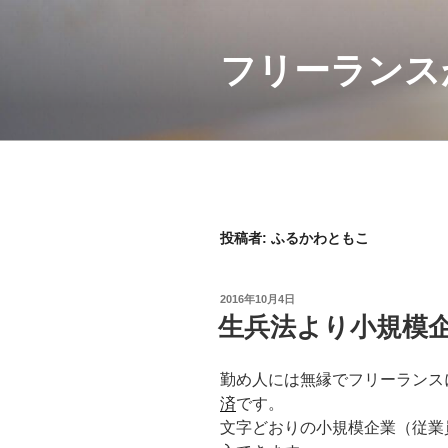
コ
ン
フリーランス
テ
ン
ツ
へ
ス
キ
ッ
プ
投稿者:
ふるかわともこ
投
2016年10月4日
稿
生兵法より小規模
日:
勤め人には無縁でフリーランス
済
です。
文字どおりの小規模企業（従業