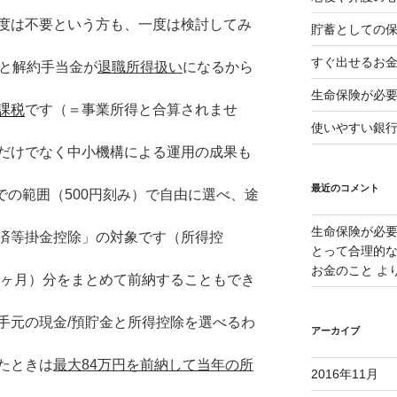
度は不要という方も、一度は検討してみ
貯蓄としての
すぐ出せるお
ると解約手当金が
退職所得扱い
になるから
生命保険が必
課税
です（＝事業所得と合算されませ
使いやすい銀
だけでなく中小機構による運用の成果も
最近のコメント
までの範囲（500円刻み）で自由に選べ、途
生命保険が必
済等掛金控除」の対象です（所得控
とって合理的な
お金のこと
よ
2ヶ月）分をまとめて前納することもでき
手元の現金/預貯金と所得控除を選べるわ
アーカイブ
たときは
最大84万円を前納して当年の所
2016年11月