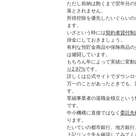
ただし前納は飽くまで翌年分の
落とされません。
所得控除を優先したいぐらいの
ます。
いざという時には
契約者貸付制
掛金にしておきましょう。
有利な預貯金商品や保険商品の
は健闘しています。
もちろん年によって実績に変動
り2.97%
です。
詳しくは公式サイトでダウンロ
万一のことがあったときでも、
す。
零細事業者の退職金積立という
です。
中小機構に直接ではなく
委託先
ります。
たいていの都市銀行、地方銀行
上記リンク先を確認してみてく