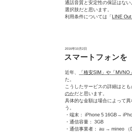
通話音質と安定性の保証はない
選択肢だと思います。
利用条件については「
LINE 
投
2016年10月2日
稿
スマートフォンを「
日:
近年、
「格安SIM」や「MVN
た。
こうしたサービスの詳細はとも
のか
だと思います。
具体的な金額は場合によって異
う。
・端末： iPhone 5 16GB→ iPho
・通信容量： 3GB
・通信事業者： au → mine