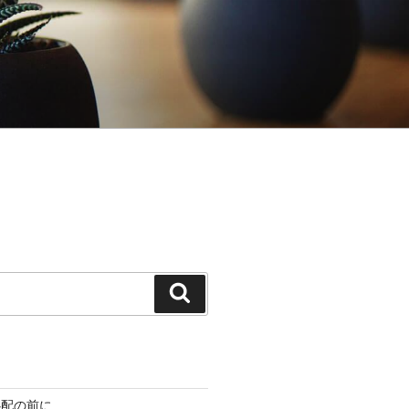
検
索
心配の前に