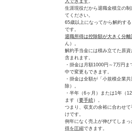
入できます
。
生涯現役だから退職金積立の制
てください。
65歳以上になってから解約す
です。
退職所得は控除額が大きく分離
ん）。
解約手当金には積み立てた原資
含まれます。
・掛金は月額1000円～7万円
中で変更もできます。
・掛金は全額が「小規模企業共
除）。
・半年（6ヶ月）または1年（1
ます（
要手続
）。
つまり、収支の余裕に合わせて
けです。
例年になく売上が伸びてしまっ
得を圧縮
できます。