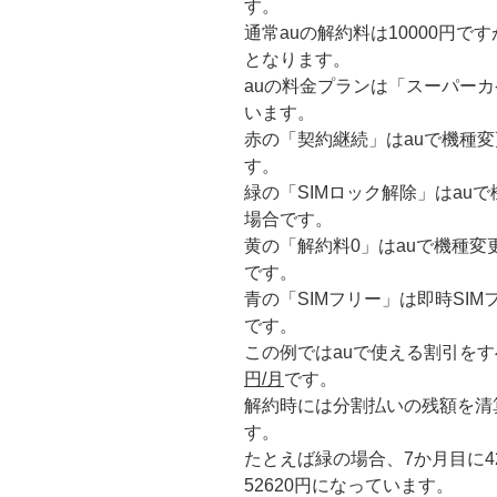
す。
通常auの解約料は10000円で
となります。
auの料金プランは「スーパーカ
います。
赤の「契約継続」はauで機種
す。
緑の「SIMロック解除」はauで
場合です。
黄の「解約料0」はauで機種変
です。
青の「SIMフリー」は即時SIM
です。
この例ではauで使える割引を
円/月
です。
解約時には分割払いの残額を清
す。
たとえば緑の場合、7か月目に4
52620円になっています。